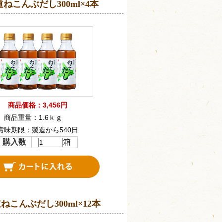
ねこんぶだし300ml×4本
商品価格：3,456円
商品重量：1.6ｋｇ
賞味期限：製造から540日
購入数
箱
ねこんぶだし300ml×12本