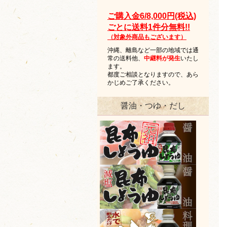
ご購入金6/8,000円(税込)
ごとに送料1件分無料!!
（対象外商品もございます）
沖縄、離島など一部の地域では通
常の送料他、
中継料が発生
いたし
ます。
都度ご相談となりますので、あら
かじめご了承ください。
醤油・つゆ・だし