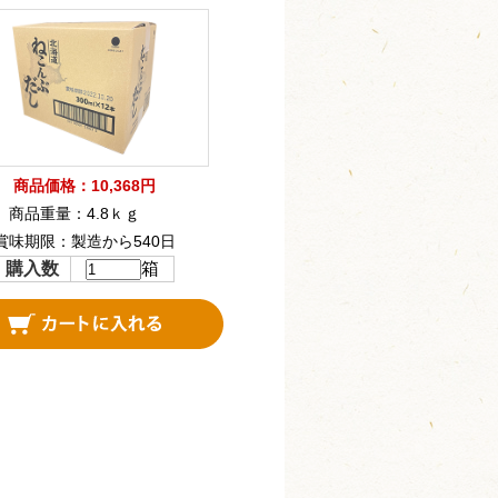
商品価格：10,368円
商品重量：4.8ｋｇ
賞味期限：製造から540日
購入数
箱