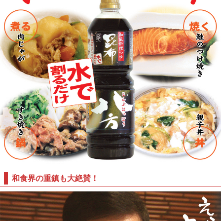
和食界の重鎮も大絶賛！