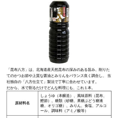
「昆布八方」は、北海道産天然昆布の深みのある旨み、削りた
てのかつお節や上質な醤油とみりんをバランス良く調合し、 当
社独自の「八方仕立て」製法で丁寧に合わせています。
だから、水で割るだけでどんな料理にも、これ１本。
しょうゆ（本醸造）、風味原料（昆布、
鰹節）、糖類（砂糖、果糖ぶどう糖液
原材料名
糖、オリゴ糖）、みりん、食塩、アルコ
ール、調味料（アミノ酸等）