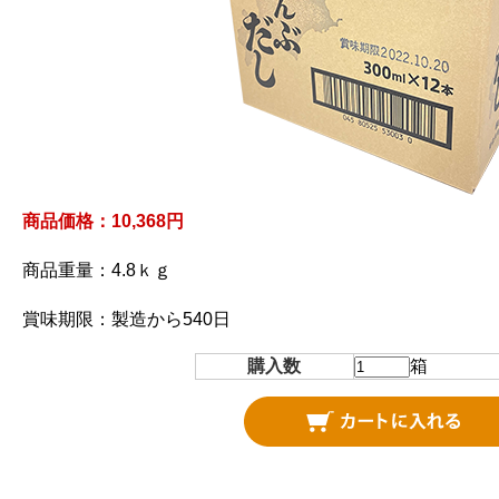
商品価格：10,368円
商品重量：4.8ｋｇ
賞味期限：製造から540日
購入数
箱