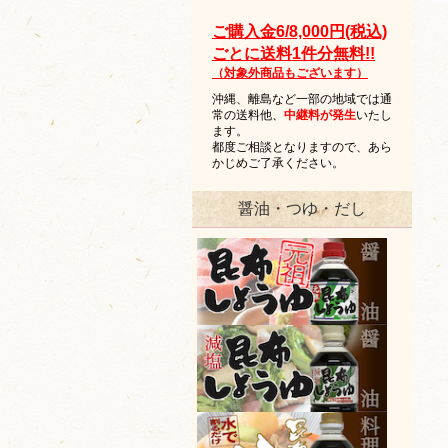
ご購入金6/8,000円(税込)
ごとに送料1件分無料!!
（対象外商品もございます）
沖縄、離島など一部の地域では通
常の送料他、
中継料が発生
いたし
ます。
都度ご相談となりますので、あら
かじめご了承ください。
醤油・つゆ・だし