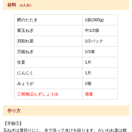
材料
（4人分）
鰹のたたき
1節(300g)
紫玉ねぎ
中1/2個
貝割れ菜
1/2パック
万能ねぎ
1/3束
生姜
1片
にんにく
1片
みょうが
2個
三柑種ぽんずしょうゆ
適量
作り方
【手順①】
玉ねぎは薄切りにし、水で洗って水けを絞ります。かいわれ菜は根