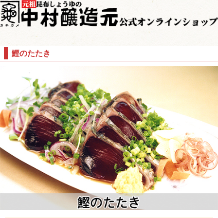
鰹のたたき