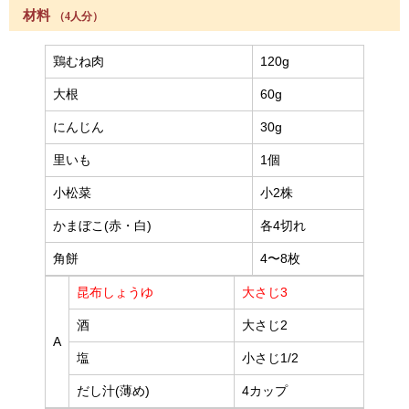
材料
（4人分）
鶏むね肉
120g
大根
60g
にんじん
30g
里いも
1個
小松菜
小2株
かまぼこ(赤・白)
各4切れ
角餅
4〜8枚
昆布しょうゆ
大さじ3
酒
大さじ2
A
塩
小さじ1/2
だし汁(薄め)
4カップ