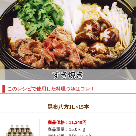
このレシピで使用した料理つゆはコレ！
昆布八方1L×15本
商品価格：11,340円
商品重量：15.0ｋｇ