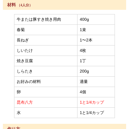
材料
（4人分）
牛または豚すき焼き用肉
400g
春菊
1束
長ねぎ
1〜2本
しいたけ
4枚
焼き豆腐
1丁
しらたき
200g
お好みの材料
適量
卵
4個
昆布八方
1と1/4カップ
水
1と1/4カップ
作り方