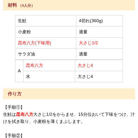
材料
（4人分）
生鮭
4切れ(360g)
小麦粉
適量
昆布八方(下味用)
大さじ1/2
サラダ油
適量
昆布八方
大さじ4
A
水
大さじ4
作り方
【手順①】
生鮭は
昆布八方
大さじ1/2をからませ、15分位おいて下味をつけ、汁
けを拭き取り、小麦粉を薄くまぶします。
【手順②】