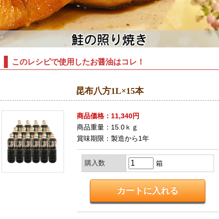
このレシピで使用したお醤油はコレ！
昆布八方1L×15本
商品価格：11,340円
商品重量：15.0ｋｇ
賞味期限：製造から1年
購入数
箱